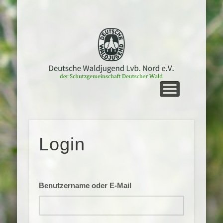
UNTERWEGS
STARTSEITE
MEIN NORD
LVB. NORD
GRUPPEN
KONTAKT
TERMINE
SERVICE
Login
Benutzername oder E-Mail