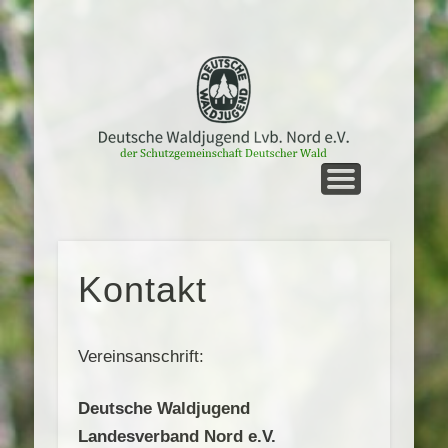
UNTERWEGS
STARTSEITE
MEIN NORD
LVB. NORD
GRUPPEN
KONTAKT
TERMINE
SERVICE
Kontakt
Vereinsanschrift:
Deutsche Waldjugend
Landesverband Nord e.V.