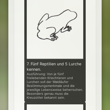
7. Fünf Reptilien und 5 Lurche
kennen.
Ausführung: Von je fünf
freilebenden Kriechtieren und
Lurchen soll der Wald­läufer
Bestimmungsmerkmale und die
jeweilige Lebensweise beherrschen.
Besonders genau muss die
Kreuzotter bekannt sein.