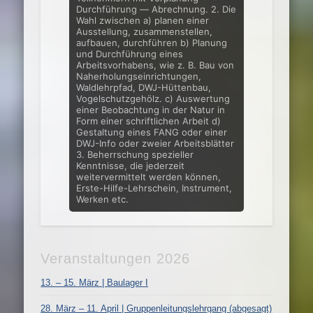
Durchführung — Abrechnung. 2. Die
Wahl zwischen a) planen einer
Ausstellung, zusammenstellen,
aufbauen, durchführen b) Planung
und Durchführung eines
Arbeitsvorhabens, wie z. B. Bau von
Naherholungseinrichtungen,
Waldlehrpfad, DWJ-Hüttenbau,
Vogel­schutzgehölz. c) Auswertung
einer Beobachtung in der Natur in
Form einer schriftlichen Arbeit d)
Gestaltung eines FANG oder einer
DWJ-Info oder zweier Arbeitsblätter
3. Beherrschung spezieller
Kenntnisse, die jederzeit
weitervermittelt werden kön­nen,
Erste-Hilfe-Lehrschein, Instrument,
Werken etc.
Veranstaltungen 2026
13. – 15. März | Baulager I
28. März – 11. April | Gruppenleitungslehrgang (abgesagt)