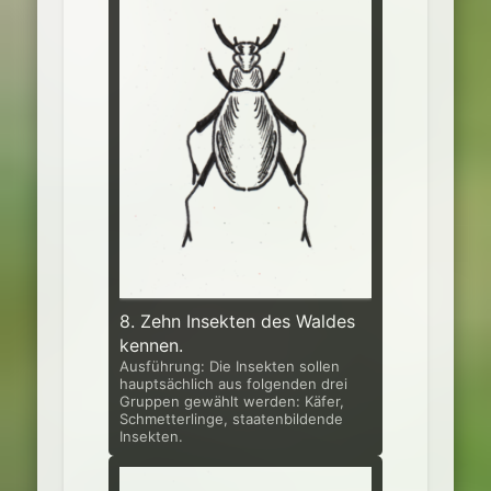
8. Zehn Insekten des Waldes
kennen.
Ausführung: Die Insekten sollen
hauptsächlich aus folgenden drei
Gruppen gewählt werden: Käfer,
Schmetterlinge, staatenbildende
Insekten.