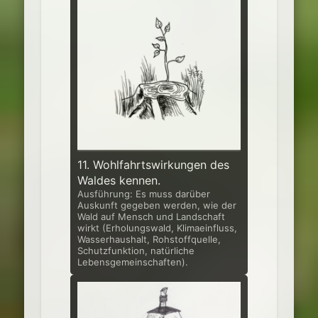
11. Wohlfahrtswirkungen des
Waldes kennen.
Ausführung: Es muss darüber
Auskunft gegeben werden, wie der
Wald auf Mensch und Landschaft
wirkt (Erholungswald, Klimaeinfluss,
Wasserhaushalt, Rohstoffquelle,
Schutzfunktion, natürliche
Lebensgemeinschaften).