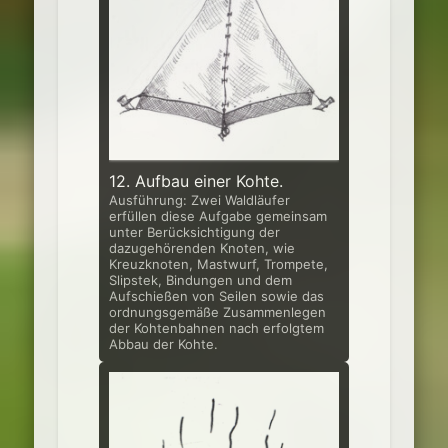
12. Aufbau einer Kohte.
Ausführung: Zwei Waldläufer
erfüllen diese Aufgabe gemeinsam
unter Be­rücksichtigung der
dazugehörenden Knoten, wie
Kreuzknoten, Mastwurf, Trompete,
Slipstek, Bindungen und dem
Aufschießen von Seilen sowie das
ordnungsgemäße Zusammenlegen
der Kohtenbahnen nach erfolgtem
Abbau der Kohte.