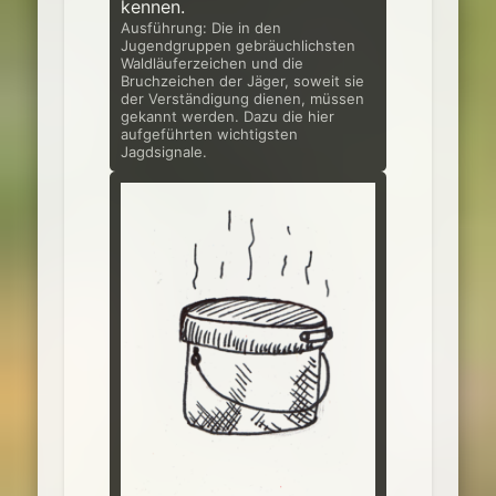
kennen.
Ausführung: Die in den
Jugendgruppen gebräuchlichsten
Waldläuferzeichen und die
Bruchzeichen der Jäger, soweit sie
der Verständigung dienen, müssen
gekannt werden. Dazu die hier
aufgeführten wichtigsten
Jagdsignale.