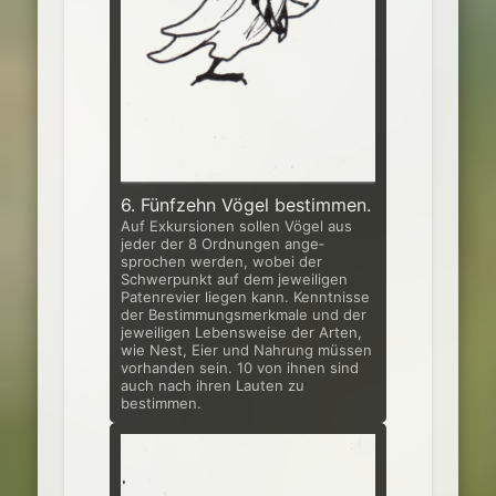
6. Fünfzehn Vögel bestimmen.
Auf Exkursionen sollen Vögel aus
jeder der 8 Ordnungen ange­
sprochen werden, wobei der
Schwerpunkt auf dem jeweiligen
Patenrevier lie­gen kann. Kenntnisse
der Bestimmungsmerkmale und der
jeweiligen Lebens­weise der Arten,
wie Nest, Eier und Nahrung müssen
vorhanden sein. 10 von ihnen sind
auch nach ihren Lauten zu
bestimmen.