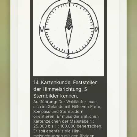
14. Kartenkunde, Feststellen
der Himmelsrichtung, 5
Sternbilder kennen.
Ausführung: Der Waldläufer muss
sich im Gelände mit Hilfe von Karte,
Kom­pass und Sternbildern
orientieren. Er muss die amtlichen
Kartenzeichen der Maßstäbe 1 :
25.000 bis 1 : 100.000 beherrschen.
Er soll ebenfalls die Him­
melsrichtungen mit den übrigen