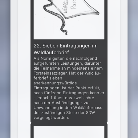
22. Sieben Eintragungen im
Waldläuferbrief
Als Norm gelten die nachfolgend
aufgeführten Leistungen, darun­ter
die Teilnahme an mindestens einem
Forsteinsatzlager. Hat der Waldläu­
ferbrief sieben
anerkennungswürdige
Eintragungen, ist der Punkt erfüllt,
nach fünfzehn Eintragungen kann er
- jedoch frühestens zwei Jahre
nach der Aus­händigung - zur
Umwandlung in den Waldläuferpass
der zuständigen Stelle der SDW
vorgelegt werden.