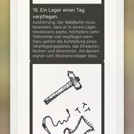
16. Ein Lager einen Tag
verpflegen.
Ausführung: Der Waldläufer muss
beweisen, dass er in einem Lager
mindes­tens sechs, höchstens zehn
Teilnehmer voll verpflegen kann.
Dazu gehört die Aufstellung eines
Verpflegungsplanes, das Einkaufen,
Kochen und Abrech­nen. Am Besten
eignen sich Wochenendlager dazu.