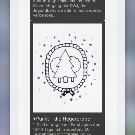
Ausführung: Teilnahme an einem
Grundlehrgang der DWJ, der
Jugendbehör­de oder eines anderen
Verbandes.
+Punkt - die Hegerprobe
1. Die Leitung eines Forstlagers über
10-14 Tage mit mindestens 20
Teilnehmern mit Vorplanung —