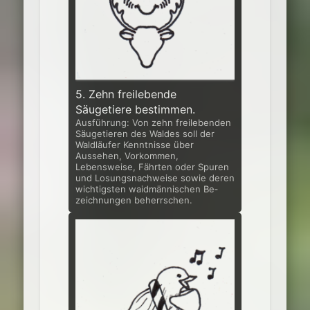
5. Zehn freilebende
Säugetiere bestimmen.
Ausführung: Von zehn freilebenden
Säugetieren des Waldes soll der
Waldläu­fer Kenntnisse über
Aussehen, Vorkommen,
Lebensweise, Fährten oder Spuren
und Losungsnachweise sowie deren
wichtigsten waidmännischen Be­
zeichnungen beherrschen.