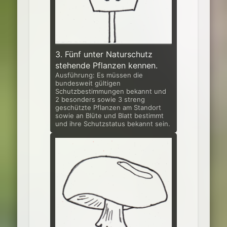
3. Fünf unter Naturschutz
stehende Pflanzen kennen.
Ausführung: Es müssen die
bundesweit gültigen
Schutzbestimmungen be­kannt und
2 besonders sowie 3 streng
geschützte Pflanzen am Standort
sowie an Blüte und Blatt bestimmt
und ihre Schutzstatus bekannt sein.