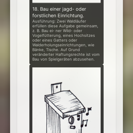
18. Bau einer jagd- oder
forstlichen Einrichtung.
Ausführung: Zwei Waldläufer
erfüllen diese Aufgabe gemeinsam,
z. B. Bau ei‑ ner Wild- oder
Vogelfütterung, eines Hochsitzes
oder eines Gatters oder
Walderholungseinrichtungen, wie
Bänke, Tische. Auf Grund
veränderter Haf­tungsrechte ist vom
Bau von Spielgeräten abzusehen.