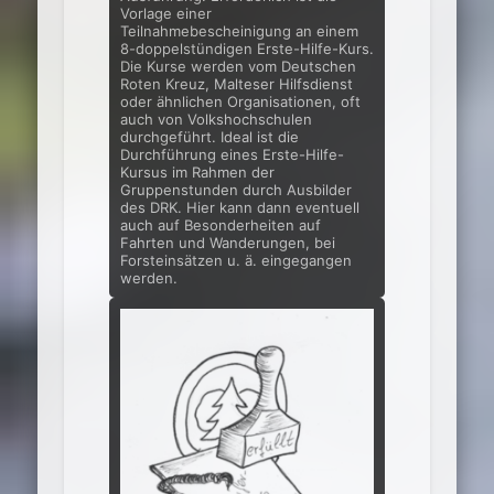
Vorlage einer
Teilnahmebescheinigung an ei­nem
8-doppelstündigen Erste-Hilfe-Kurs.
Die Kurse werden vom Deutschen
Roten Kreuz, Malteser Hilfsdienst
oder ähnli­chen Organisationen, oft
auch von Volkshochschulen
durchgeführt. Ideal ist die
Durchführung eines Erste-Hilfe-
Kursus im Rahmen der
Gruppenstunden durch Ausbilder
des DRK. Hier kann dann eventuell
auch auf Besonderheiten auf
Fahrten und Wanderungen, bei
Forsteinsätzen u. ä. eingegangen
werden.