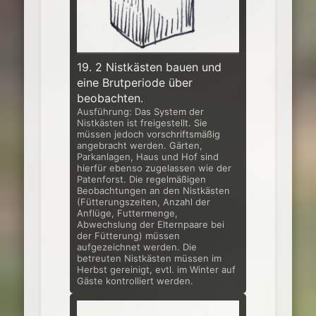
19. 2 Nistkästen bauen und
eine Brutperiode über
beobachten.
Ausführung: Das System der
Nistkästen ist freigestellt. Sie
müssen jedoch vorschriftsmäßig
angebracht werden. Gärten,
Parkanlagen, Haus und Hof sind
hierfür ebenso zugelassen wie der
Patenforst. Die regelmäßigen
Beobachtun­gen an den Nistkästen
(Fütterungszeiten, Anzahl der
Anflüge, Futtermenge,
Abwechslung der Elternpaare bei
der Fütterung) müssen
aufgezeichnet wer­den. Die
betreuten Nistkästen müssen im
Herbst gereinigt, evtl. im Winter auf
Gäste kontrolliert werden.