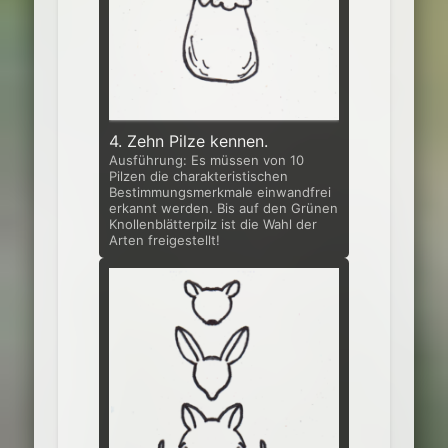
4. Zehn Pilze kennen.
Ausführung: Es müssen von 10
Pilzen die charakteristischen
Bestimmungs­merkmale einwandfrei
erkannt werden. Bis auf den Grünen
Knollenblätterpilz ist die Wahl der
Arten freigestellt!