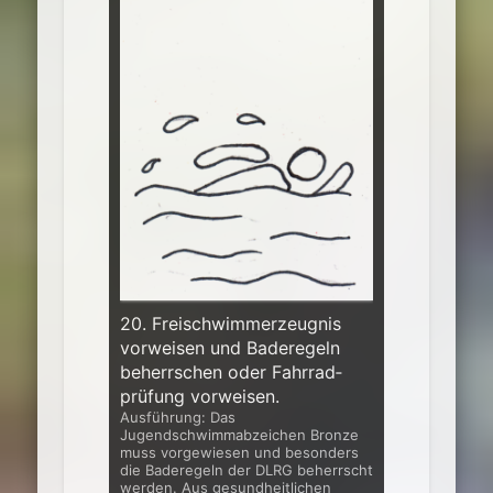
20. Freischwimmerzeugnis
vorweisen und Baderegeln
beherrschen oder Fahrrad­
prüfung vorweisen.
Ausführung: Das
Jugendschwimmabzeichen Bronze
muss vorgewiesen und besonders
die Baderegeln der DLRG beherrscht
werden. Aus gesundheitli­chen