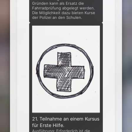
Gründen kann als Ersatz die
Fahrradprüfung abgelegt werden.
Die Mög­lichkeit dazu bieten Kurse
der Polizei an den Schulen.
21. Teilnahme an einem Kursus
für Erste Hilfe.
Ausführung: Erforderlich ist die