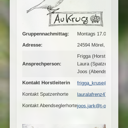
Gruppennachmittag:
Montags 17.00 – 19.00 
Adresse:
24594 Mörel, im Naturp
Frigga (Horstleiterin)
Ansprechperson:
Laura (Spatzenhorte)
Joos (Abendseglerhorte
Kontakt Horstleiterin
frigga_kruse@yahoo.co
Kontakt Spatzenhorte
lauralafrenz478@gmail
Kontakt Abendseglerhorte
joos.jark@t-online.de