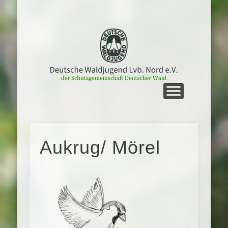
UNTERWEGS
STARTSEITE
MEIN NORD
LVB. NORD
GRUPPEN
KONTAKT
TERMINE
SERVICE
Aukrug/ Mörel