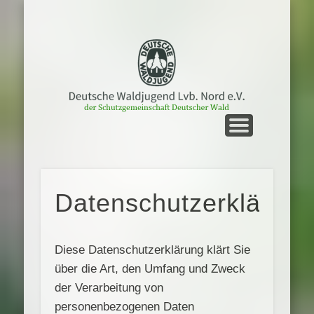
UNTERWEGS
STARTSEITE
MEIN NORD
LVB. NORD
GRUPPEN
KONTAKT
TERMINE
SERVICE
Datenschutzerklärun
Diese Datenschutzerklärung klärt Sie
über die Art, den Umfang und Zweck
der Verarbeitung von
personenbezogenen Daten