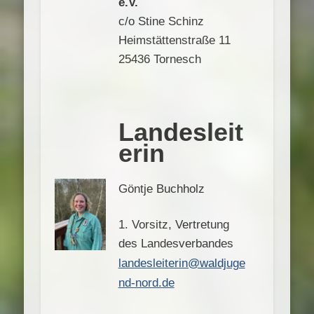
e.V.
c/o Stine Schinz
Heimstättenstraße 11
25436 Tornesch
Landesleit
erin
Göntje Buchholz
1. Vorsitz, Vertretung
des Landesverbandes
landesleiterin@waldjuge
nd-nord.de