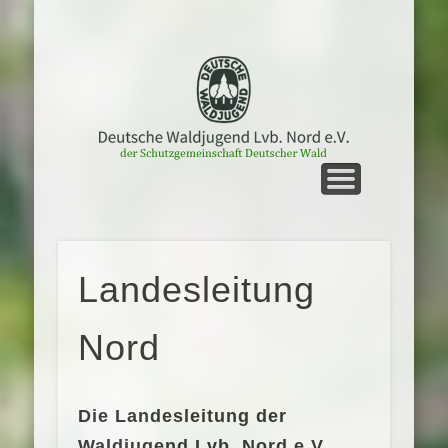
UNTERWEGS
STARTSEITE
MEIN NORD
LVB. NORD
GRUPPEN
KONTAKT
TERMINE
SERVICE
Landesleitung
Nord
Die Landesleitung der
Waldjugend Lvb. Nord e.V.