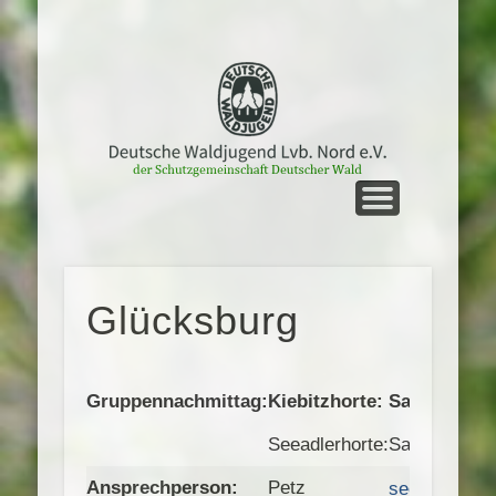
UNTERWEGS
STARTSEITE
MEIN NORD
LVB. NORD
GRUPPEN
KONTAKT
TERMINE
SERVICE
Glücksburg
Gruppennachmittag:
Kiebitzhorte:
Samstags vo
Seeadlerhorte:
Samstags von
Ansprechperson:
Petz
seeadlerhor