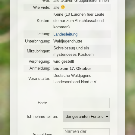
Wer:
alle aktiven Gruppenleiter*Innen
Wie viele:
alle
Keine (10 Euronen fuer Leute
Kosten:
die nur zum Abschlussabend
kommen)
Leitung:
Landesleitung
Unterbringung:
Waldjugendhütte
Schreibzeug und ein
Mitzubringen:
mysterioeses Kostuem
Verpflegung:
wird gestellt
Anmeldung:
bis zum 17. Oktober
Deutsche Waldjugend
Veranstalter:
Landesverband Nord e.V.
Horte
Ich nehme teil an:
Anmeldung