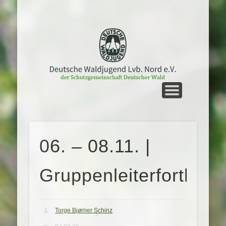
UNTERWEGS
STARTSEITE
MEIN NORD
LVB. NORD
GRUPPEN
KONTAKT
TERMINE
SERVICE
06. – 08.11. |
Gruppenleiterfortbild
Torge Bjørner Schinz