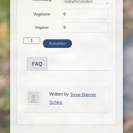
Vegetarier
Veganer
06.
Anmelden
-
08.11.
|
FAQ
Gruppenleiterfortbildung
Menge
Written by
Torge Bjørner
Schinz